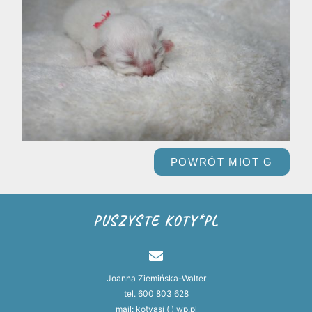
POWRÓT MIOT G
PUSZYSTE KOTY*PL
Joanna Ziemińska-Walter
tel. 600 803 628
mail: kotyasi ( ) wp.pl